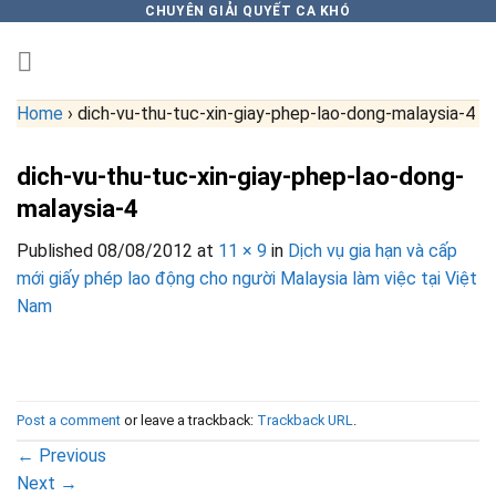
Skip
CHUYÊN GIẢI QUYẾT CA KHÓ
to
content
Home
›
dich-vu-thu-tuc-xin-giay-phep-lao-dong-malaysia-4
dich-vu-thu-tuc-xin-giay-phep-lao-dong-
malaysia-4
Published
08/08/2012
at
11 × 9
in
Dịch vụ gia hạn và cấp
mới giấy phép lao động cho người Malaysia làm việc tại Việt
Nam
Post a comment
or leave a trackback:
Trackback URL
.
←
Previous
Next
→