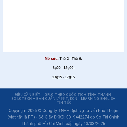
Mở cửa
: Thứ 2 - Thứ 6:
8g00 - 12g00;
13g15 - 17g15
ĐIỀU CẦN BIẾT
GPLĐ THEO QUỐC TỊCH-TỈNH THÀNH
SỞ LĐTBXH + BAN QUẢN LÝ KKT, KCN
LEARNING ENGLISH
TIN TỨC
Copyright 2026 © Công ty TNHH Dịch vụ tư vấn Phú Thuận
(viết tắt là PT) - Số Giấy ĐKKD: 0319442274 do Sở Tài Chính
Thành phố Hồ Chí Minh cấp ngày 13/03/2026.