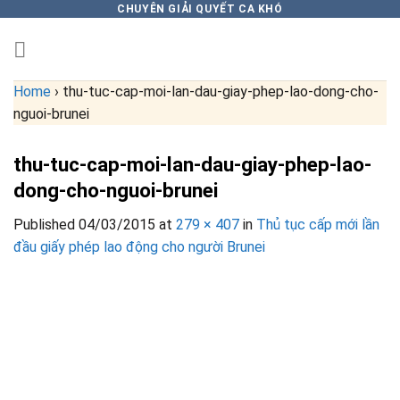
Skip
CHUYÊN GIẢI QUYẾT CA KHÓ
to
content
Home
›
thu-tuc-cap-moi-lan-dau-giay-phep-lao-dong-cho-
nguoi-brunei
thu-tuc-cap-moi-lan-dau-giay-phep-lao-
dong-cho-nguoi-brunei
Published
04/03/2015
at
279 × 407
in
Thủ tục cấp mới lần
đầu giấy phép lao động cho người Brunei