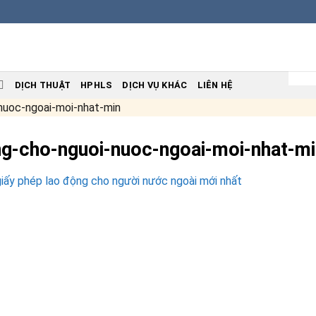
DỊCH THUẬT
HPHLS
DỊCH VỤ KHÁC
LIÊN HỆ
nuoc-ngoai-moi-nhat-min
ng-cho-nguoi-nuoc-ngoai-moi-nhat-m
giấy phép lao động cho người nước ngoài mới nhất