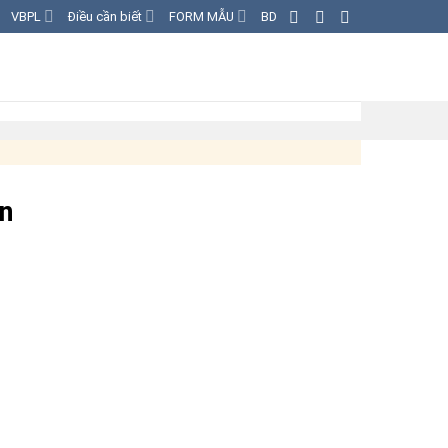
VBPL
Điều cần biết
FORM MẪU
BD
in