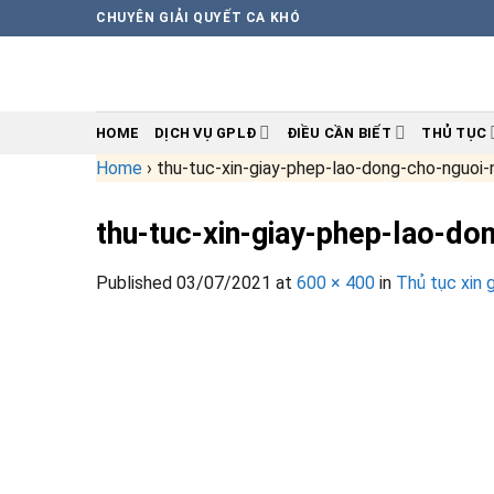
Skip
CHUYÊN GIẢI QUYẾT CA KHÓ
to
content
HOME
DỊCH VỤ GPLĐ
ĐIỀU CẦN BIẾT
THỦ TỤC
Home
›
thu-tuc-xin-giay-phep-lao-dong-cho-nguoi-
thu-tuc-xin-giay-phep-lao-do
Published
03/07/2021
at
600 × 400
in
Thủ tục xin 