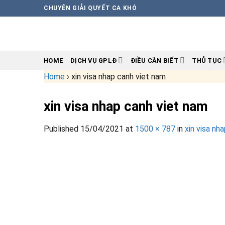
Skip
CHUYÊN GIẢI QUYẾT CA KHÓ
to
content
HOME
DỊCH VỤ GPLĐ
ĐIỀU CẦN BIẾT
THỦ TỤC
Home
›
xin visa nhap canh viet nam
xin visa nhap canh viet nam
Published
15/04/2021
at
1500 × 787
in
xin visa nh