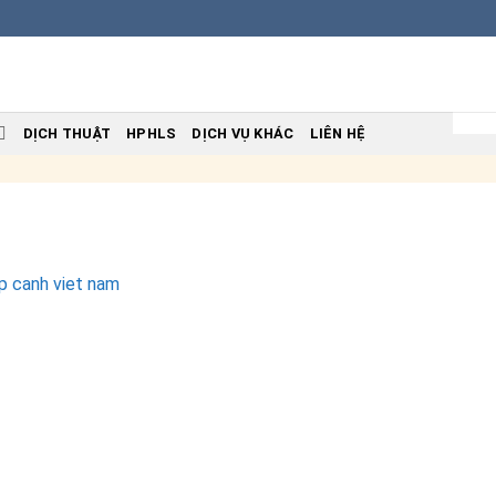
DỊCH THUẬT
HPHLS
DỊCH VỤ KHÁC
LIÊN HỆ
ap canh viet nam