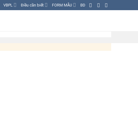
VBPL
Điều cần biết
FORM MẪU
BD