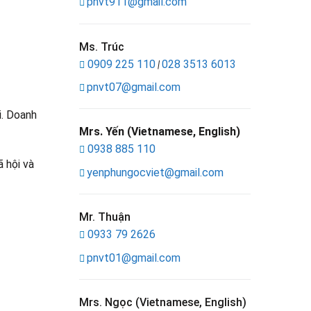
pnvt911@gmail.com
Ms. Trúc
0909 225 110
028 3513 6013
|
pnvt07@gmail.com
i. Doanh
Mrs. Yến (Vietnamese, English)
0938 885 110
 hội và
yenphungocviet@gmail.com
Mr. Thuận
0933 79 2626
pnvt01@gmail.com
Mrs. Ngọc (Vietnamese, English)