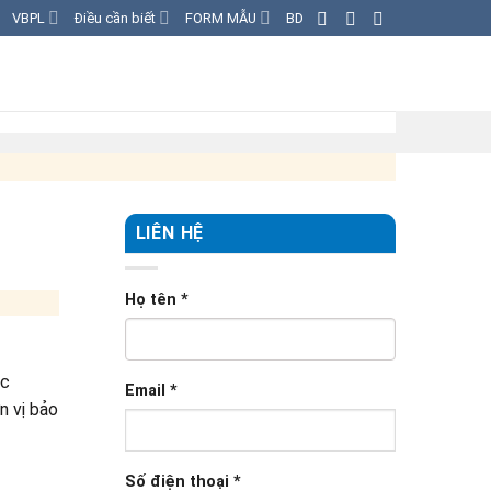
VBPL
Điều cần biết
FORM MẪU
BD
LIÊN HỆ
Họ tên
*
ác
Email
*
n vị bảo
Số điện thoại
*