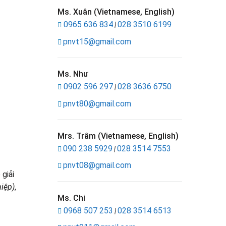
Ms. Xuân (Vietnamese, English)
0965 636 834
028 3510 6199
|
pnvt15@gmail.com
Ms. Như
0902 596 297
028 3636 6750
|
pnvt80@gmail.com
Mrs. Trâm (Vietnamese, English)
090 238 5929
028 3514 7553
|
pnvt08@gmail.com
 giải
iệp)
,
Ms. Chi
0968 507 253
028 3514 6513
|