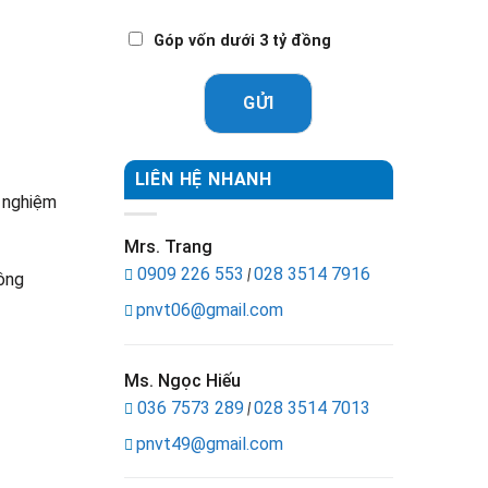
Góp vốn dưới 3 tỷ đồng
GỬI
LIÊN HỆ NHANH
h nghiệm
Mrs. Trang
0909 226 553
028 3514 7916
|
công
pnvt06@gmail.com
Ms. Ngọc Hiếu
036 7573 289
028 3514 7013
|
pnvt49@gmail.com