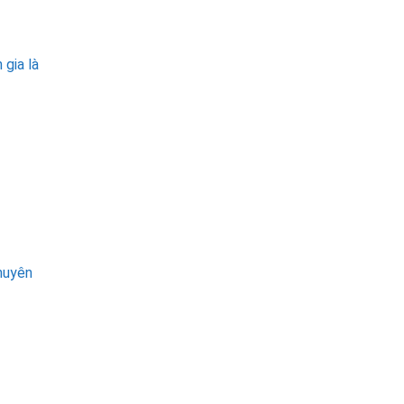
 gia là
huyên