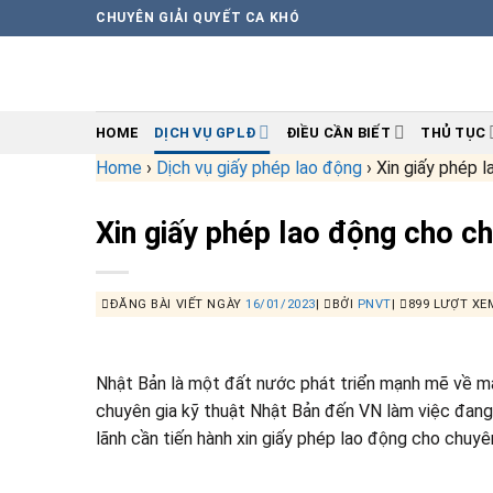
Skip
CHUYÊN GIẢI QUYẾT CA KHÓ
to
content
HOME
DỊCH VỤ GPLĐ
ĐIỀU CẦN BIẾT
THỦ TỤC
Home
›
Dịch vụ giấy phép lao động
›
Xin giấy phép l
Xin giấy phép lao động cho ch
ĐĂNG BÀI VIẾT NGÀY
16/01/2023
|
BỞI
PNVT
|
899 LƯỢT XE
Nhật Bản là một đất nước phát triển mạnh mẽ về mả
chuyên gia kỹ thuật Nhật Bản đến VN làm việc đang
lãnh cần tiến hành xin giấy phép lao động cho chuyê