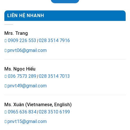
LIÊN HỆ NHANH
Mrs. Trang
0909 226 553
028 3514 7916
|
pnvt06@gmail.com
Ms. Ngọc Hiếu
036 7573 289
028 3514 7013
|
pnvt49@gmail.com
Ms. Xuân (Vietnamese, English)
0965 636 834
028 3510 6199
|
pnvt15@gmail.com