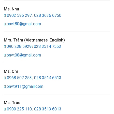
Ms. Như
0902 596 297
028 3636 6750
|
pnvt80@gmail.com
Mrs. Trâm (Vietnamese, English)
090 238 5929
028 3514 7553
|
pnvt08@gmail.com
Ms. Chi
0968 507 253
028 3514 6513
|
pnvt911@gmail.com
Ms. Trúc
0909 225 110
028 3513 6013
|