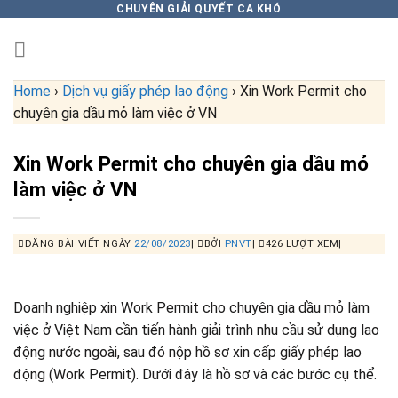
Skip
CHUYÊN GIẢI QUYẾT CA KHÓ
to
content
Home
›
Dịch vụ giấy phép lao động
›
Xin Work Permit cho
chuyên gia dầu mỏ làm việc ở VN
Xin Work Permit cho chuyên gia dầu mỏ
làm việc ở VN
ĐĂNG BÀI VIẾT NGÀY
22/08/2023
|
BỞI
PNVT
|
426 LƯỢT XEM|
Doanh nghiệp xin Work Permit cho chuyên gia dầu mỏ làm
việc ở Việt Nam cần tiến hành giải trình nhu cầu sử dụng lao
động nước ngoài, sau đó nộp hồ sơ xin cấp giấy phép lao
động (Work Permit). Dưới đây là hồ sơ và các bước cụ thể.