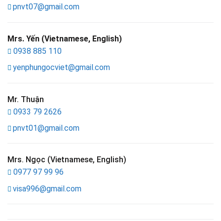
pnvt07@gmail.com
Mrs. Yến (Vietnamese, English)
0938 885 110
yenphungocviet@gmail.com
Mr. Thuận
0933 79 2626
pnvt01@gmail.com
Mrs. Ngọc (Vietnamese, English)
0977 97 99 96
visa996@gmail.com