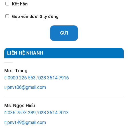
Kết hôn
Góp vốn dưới 3 tỷ đồng
GỬI
LIÊN HỆ NHANH
Mrs. Trang
0909 226 553
028 3514 7916
|
pnvt06@gmail.com
Ms. Ngọc Hiếu
036 7573 289
028 3514 7013
|
pnvt49@gmail.com