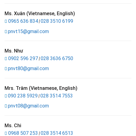
Ms. Xuân (Vietnamese, English)
0965 636 834
028 3510 6199
|
pnvt15@gmail.com
Ms. Như
0902 596 297
028 3636 6750
|
pnvt80@gmail.com
Mrs. Trâm (Vietnamese, English)
090 238 5929
028 3514 7553
|
pnvt08@gmail.com
Ms. Chi
0968 507 253
028 3514 6513
|