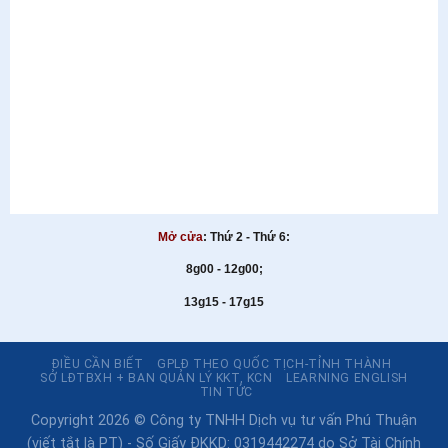
Mở cửa
: Thứ 2 - Thứ 6:
8g00 - 12g00;
13g15 - 17g15
ĐIỀU CẦN BIẾT
GPLĐ THEO QUỐC TỊCH-TỈNH THÀNH
SỞ LĐTBXH + BAN QUẢN LÝ KKT, KCN
LEARNING ENGLISH
TIN TỨC
Copyright 2026 © Công ty TNHH Dịch vụ tư vấn Phú Thuận
(viết tắt là PT) - Số Giấy ĐKKD: 0319442274 do Sở Tài Chính