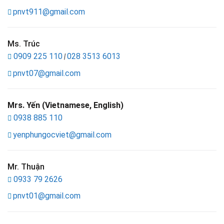
pnvt911@gmail.com
Ms. Trúc
0909 225 110
028 3513 6013
|
pnvt07@gmail.com
Mrs. Yến (Vietnamese, English)
0938 885 110
yenphungocviet@gmail.com
Mr. Thuận
0933 79 2626
pnvt01@gmail.com