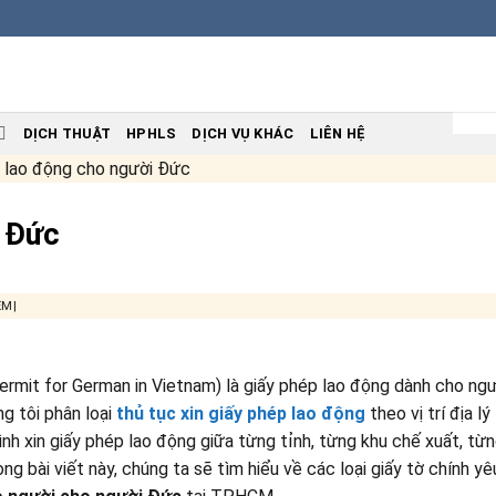
DỊCH THUẬT
HPHLS
DỊCH VỤ KHÁC
LIÊN HỆ
 lao động cho người Đức
i Đức
EM|
rmit for German in Vietnam) là giấy phép lao động dành cho ng
g tôi phân loại
thủ tục xin giấy phép lao động
theo vị trí địa lý 
rình xin giấy phép lao động giữa từng tỉnh, từng khu chế xuất, từ
ng bài viết này, chúng ta sẽ tìm hiểu về các loại giấy tờ chính yê