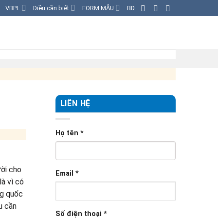
VBPL
Điều cần biết
FORM MẪU
BD
LIÊN HỆ
Họ tên
*
ười cho
Email
*
là vì có
ng quốc
u cần
Số điện thoại
*