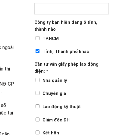
Công ty bạn hiện đang ở tỉnh,
thành nào
TP.HCM
c ngoài
Tỉnh, Thành phố khác
Cần tư vấn giấy phép lao động
n thi
diện:
*
Nhà quản lý
8/NĐ-CP
.
Chuyên gia
 số
Lao động kỹ thuật
ệc tại
Giám đốc ĐH
Kết hôn
í cấp