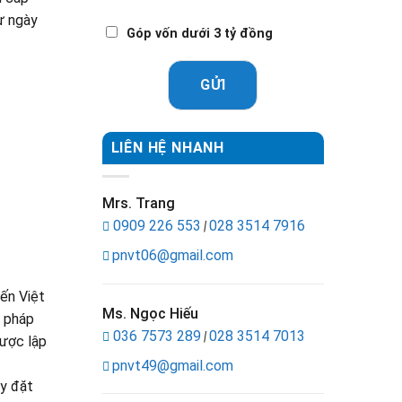
ừ ngày
Góp vốn dưới 3 tỷ đồng
GỬI
LIÊN HỆ NHANH
Mrs. Trang
0909 226 553
028 3514 7916
|
pnvt06@gmail.com
đến Việt
Ms. Ngọc Hiếu
ư pháp
036 7573 289
028 3514 7013
|
được lập
pnvt49@gmail.com
ày đặt