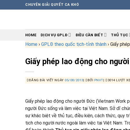
Skip
CHUYÊN GIẢI QUYẾT CA KHÓ
to
content
HOME
DỊCH VỤ GPLĐ
ĐIỀU CẦN BIẾT
THỦ TỤC
Home
›
GPLĐ theo quốc tịch-tỉnh thành
›
Giấy phép
Giấy phép lao động cho ngườ
ĐĂNG BÀI VIẾT NGÀY
05/08/2013
|
BỞI
PNVT
|
3014 LƯỢT X
Giấy phép lao động cho người Đức (Vietnam Work pe
người Đức sống và làm việc tại Việt Nam. Sở dĩ chún
sự khác biệt về thủ tục, điều kiện, cách thức, quy t
tịch cho người nước ngoài làm việc tại Việt Nam. Tro