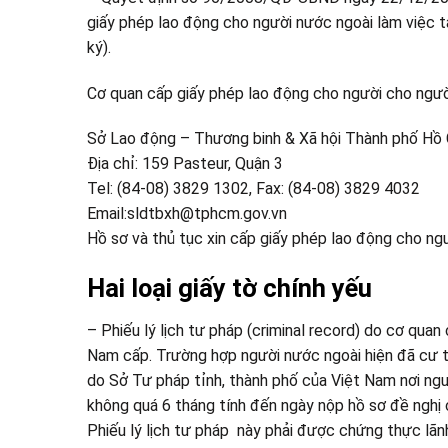
giấy phép lao động cho người nước ngoài làm việc t
ký).
Cơ quan cấp giấy phép lao động cho người cho ngư
Sở Lao động – Thương binh & Xã hội Thành phố Hồ 
Địa chỉ: 159 Pasteur, Quận 3
Tel: (84-08) 3829 1302, Fax: (84-08) 3829 4032
Email:sldtbxh@tphcm.gov.vn
Hồ sơ và thủ tục xin cấp giấy phép lao động cho ng
Hai loại giấy tờ chính yếu
– Phiếu lý lịch tư pháp (criminal record) do cơ qu
Nam cấp. Trường hợp người nước ngoài hiện đã cư trú
do Sở Tư pháp tỉnh, thành phố của Việt Nam nơi ngư
không quá 6 tháng tính đến ngày nộp hồ sơ đề nghị 
Phiếu lý lịch tư pháp này phải được chứng thực lãn