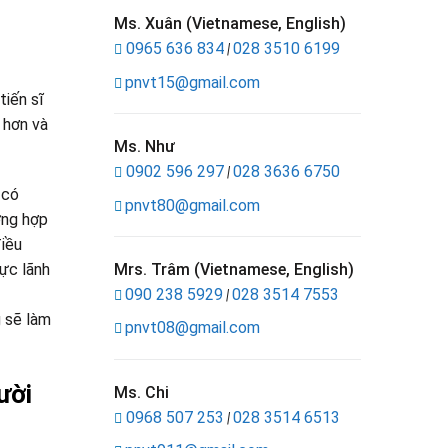
Ms. Xuân (Vietnamese, English)
0965 636 834
028 3510 6199
|
pnvt15@gmail.com
tiến sĩ
 hơn và
Ms. Như
0902 596 297
028 3636 6750
|
 có
pnvt80@gmail.com
ờng hợp
điều
Mrs. Trâm (Vietnamese, English)
ực lãnh
090 238 5929
028 3514 7553
|
g sẽ làm
pnvt08@gmail.com
ười
Ms. Chi
0968 507 253
028 3514 6513
|