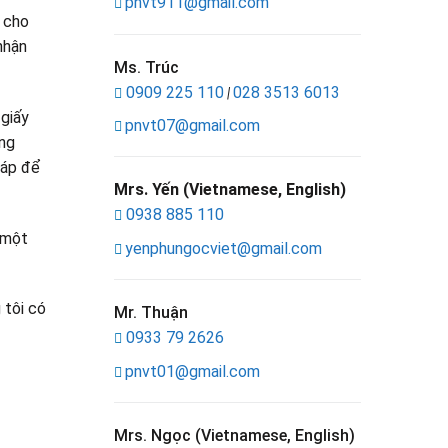
pnvt911@gmail.com
i cho
nhận
Ms. Trúc
0909 225 110
028 3513 6013
|
 giấy
pnvt07@gmail.com
ung
háp để
Mrs. Yến (Vietnamese, English)
0938 885 110
một
yenphungocviet@gmail.com
 tôi có
Mr. Thuận
0933 79 2626
pnvt01@gmail.com
Mrs. Ngọc (Vietnamese, English)