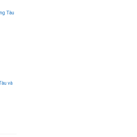
ũng Tàu
Tàu và